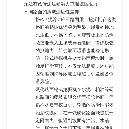
无法有效传递足够动力克服坡度阻力。
不同路面的爬坡适应性差异
松软 / 泥泞 / 碎石路面
履带挖掘机在这类
路面的爬坡优势极为明显。履带的接地
比压低，不易下陷，且履带板上的防滑
花纹能嵌入土壤或碎石缝隙，提供极强
的抓地力，即使坡面湿滑也能稳定攀
爬。轮式挖掘机在这类路面爬坡时，轮
胎易打滑空转，不仅无法爬坡，还可能
因轮胎刨挖导致坡面塌陷，引发设备侧
滑风险。
硬化路面
轮式挖掘机在水泥、柏油等硬
化路面的爬坡表现会优于松软路面，但
仍不及履带挖掘机。轮胎的防滑性能依
赖胎纹设计，在干燥硬化路面能提供一
定附着力，但遇到坡面有油污、水渍
时，抓地力会大幅下降；而履带在硬化