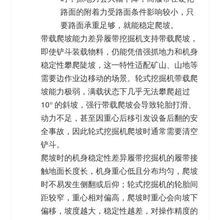
路面的附着力受路面条件影响较小，只
要路面承重足够，就能稳定爬坡。
带载爬坡能力差异
履带挖掘机支持
带载爬坡
，
即使铲斗装载物料，仍能凭借强抓地力和机身
稳定性攀爬陡坡，这一特性适配矿山、山地等
需要边作业边移动的场景。轮式挖掘机
带载爬
坡能力极弱
，满载状态下几乎无法攀爬超过
10° 的斜坡，强行带载爬坡会导致轮胎打滑、
动力不足，甚至因重心后移引发设备后翻的安
全事故，因此轮式挖掘机爬坡时通常需要清空
铲斗。
爬坡时的机身稳定性差异
履带挖掘机的履带接
触地面长度长，机身重心低且分布均匀，爬坡
时不易发生侧翻或后仰；轮式挖掘机的轮胎间
距较窄，重心相对偏高，爬坡时重心会向坡下
偏移，坡度越大，稳定性越差，对操作精度的