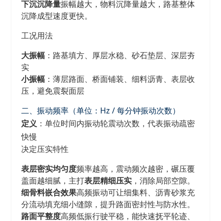
下沉沉降量
振幅越大，物料沉降量越大，路基整体
沉降成型速度更快。
工况用法
大振幅
：路基填方、厚层水稳、砂石垫层、深层夯
实
小振幅
：薄层路面、桥面铺装、细料沥青、表层收
压，避免震裂面层
二、振动频率（单位：Hz / 每分钟振动次数）
定义
：单位时间内振动轮震动次数，代表振动疏密
快慢
决定压实特性
表层密实均匀度
频率越高，震动频次越密，碾压覆
盖面越细腻，主打
表层精细压实
，消除局部空隙。
细骨料嵌合效果
高频振动可让细集料、沥青砂浆充
分流动填充细小缝隙，提升路面密封性与防水性。
路面平整度
高频低振行驶平稳，能快速抚平轮迹、