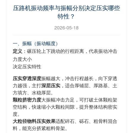
压路机振动频率与振幅分别决定压实哪些
特性？
2026-05-18
一、振幅（振动幅度）
定义
：碾压轮上下跳动的行程距离，代表振动冲击
力度大小
决定压实特性
压实穿透深度
振幅越大，冲击行程越长，向下穿透
力越强，主打
深层压实
，适合厚铺层、厚路基、土
方填方、水稳厚层。
颗粒挤密力度
大振幅冲击力足，可打破土体颗粒架
空结构，快速缩小大颗粒间隙，提升整体结构密实
度。
大粒径物料压实效果
适配碎石、砾石、粗骨料混合
料，能充分挤紧粗料骨架。