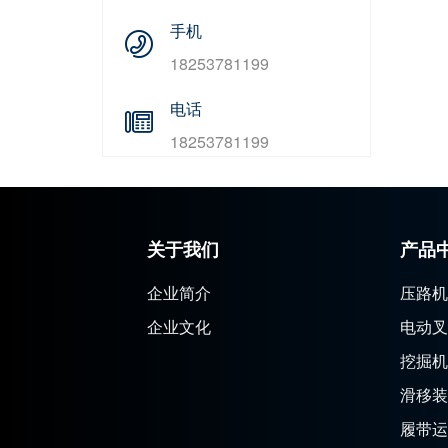
手机
18253781199
电话
18253781199
关于我们
产品
企业简介
压路机
企业文化
电动叉
挖掘机
滑移装
履带运