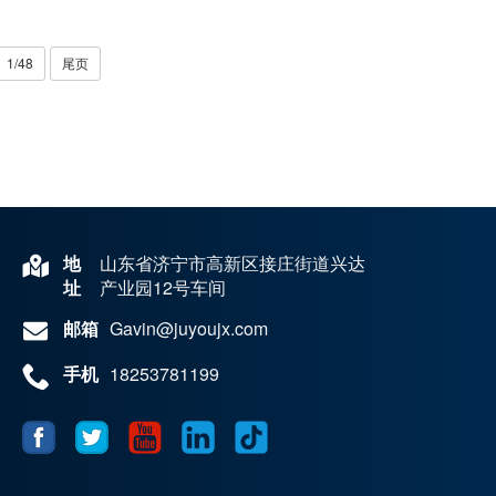
1/48
尾页
地
山东省济宁市高新区接庄街道兴达
址
产业园12号车间
邮箱
Gavin@juyoujx.com
手机
18253781199